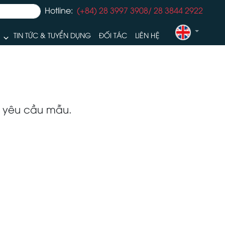
Hotline:
(+84) 28 3997 3908/ 28 3844 2922
TIN TỨC & TUYỂN DỤNG
ĐỐI TÁC
LIÊN HỆ
ư yêu cầu mẫu.