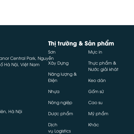
Thị trường & Sản phẩm
Sơn
Mực in
 Manor Central Park, Nguyễn
Xây Dựng
Thực phẩm &
ố Hà Nội, Việt Nam
Nước giải khát
Năng lượng &
Điện
Keo dán
Nhựa
Gốm sứ
Nông ngiệp
Cao su
iên, Hà Nội
Dược phẩm
Mỹ phẩm
Dịch
Khác
vụ Logistics