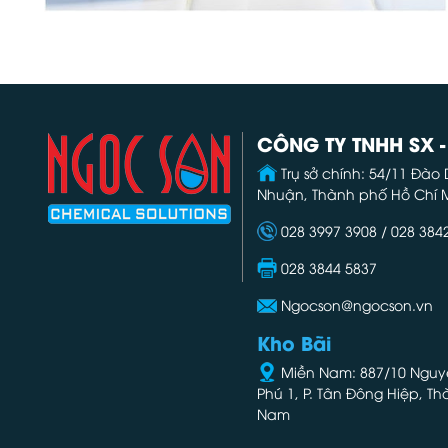
CÔNG TY TNHH SX 
Trụ sở chính: 54/11 Đào
Nhuận, Thành phố Hồ Chí 
028 3997 3908 / 028 384
028 3844 5837
Ngocson@ngocson.vn
Kho Bãi
Miền Nam: 887/10 Nguyễn
Phú 1, P. Tân Đông Hiệp, T
Nam