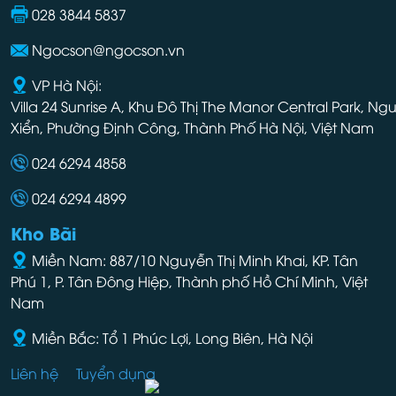
028 3844 5837
Ngocson@ngocson.vn
VP Hà Nội:
Villa 24 Sunrise A, Khu Đô Thị The Manor Central Park, Ng
Xiển, Phường Định Công, Thành Phố Hà Nội, Việt Nam
024 6294 4858
024 6294 4899
Kho Bãi
Miền Nam: 887/10 Nguyễn Thị Minh Khai, KP. Tân
Phú 1, P. Tân Đông Hiệp, Thành phố Hồ Chí Minh, Việt
Nam
Miền Bắc: Tổ 1 Phúc Lợi, Long Biên, Hà Nội
Liên hệ
Tuyển dụng