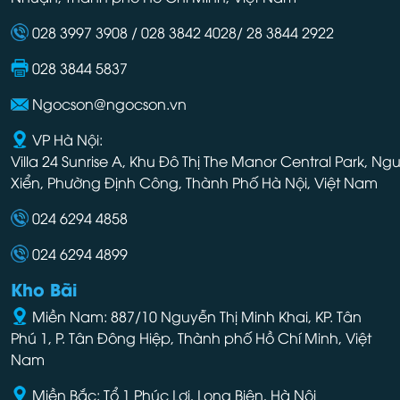
028 3997 3908 / 028 3842 4028/ 28 3844 2922
028 3844 5837
Ngocson@ngocson.vn
VP Hà Nội:
Villa 24 Sunrise A, Khu Đô Thị The Manor Central Park, Ng
Xiển, Phường Định Công, Thành Phố Hà Nội, Việt Nam
024 6294 4858
024 6294 4899
Kho Bãi
Miền Nam: 887/10 Nguyễn Thị Minh Khai, KP. Tân
Phú 1, P. Tân Đông Hiệp, Thành phố Hồ Chí Minh, Việt
Nam
Miền Bắc: Tổ 1 Phúc Lợi, Long Biên, Hà Nội