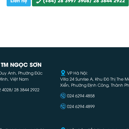
Liên hệ
(+84) 28 3997 3908/ 28 3844 2922
- TM NGỌC SƠN
 Duy Anh, Phường Đức
VP Hà Nội:
Minh, Việt Nam
Villa 24 Sunrise A, Khu Đô Thị The
Xiển, Phường Định Công, Thành Ph
2 4028/ 28 3844 2922
024 6294 4858
024 6294 4899