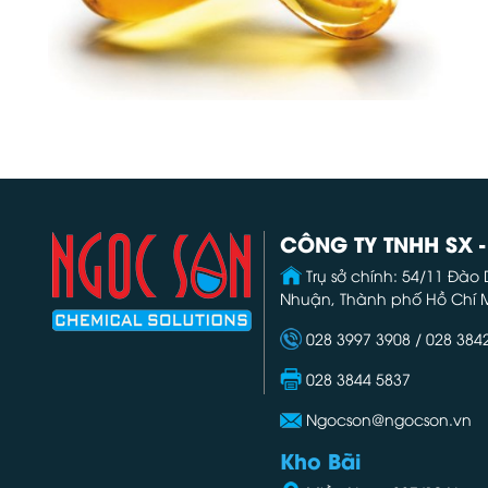
CÔNG TY TNHH SX 
Trụ sở chính: 54/11 Đào
Nhuận, Thành phố Hồ Chí 
028 3997 3908 / 028 384
028 3844 5837
Ngocson@ngocson.vn
Kho Bãi