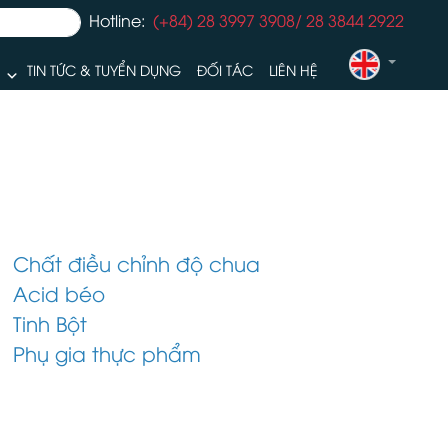
Hotline:
(+84) 28 3997 3908/ 28 3844 2922
TIN TỨC & TUYỂN DỤNG
ĐỐI TÁC
LIÊN HỆ
Chất điều chỉnh độ chua
Acid béo
Tinh Bột
Phụ gia thực phẩm