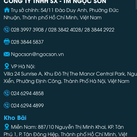
CÔNG TY TNHH SX - TM NGỌC SƠN
Trụ sở chính: 54/11 Đào Duy Anh, Phường Đức
Nhuận, Thành phố Hồ Chí Minh, Việt Nam
028 3997 3908 / 028 3842 4028/ 28 3844 2922
028 3844 5837
Ngocson@ngocson.vn
VP Hà Nội:
Villa 24 Sunrise A, Khu Đô Thị The Manor Central Park, Ng
Xiển, Phường Định Công, Thành Phố Hà Nội, Việt Nam
024 6294 4858
024 6294 4899
Kho Bãi
Miền Nam: 887/10 Nguyễn Thị Minh Khai, KP. Tân
Phú 1, P. Tân Đông Hiệp, Thành phố Hồ Chí Minh, Việt