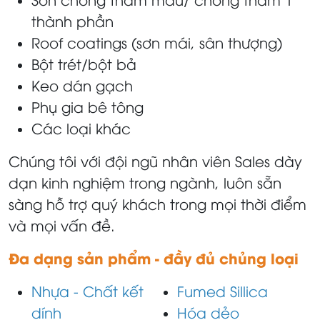
thành phần
Roof coatings (sơn mái, sân thượng)
Bột trét/bột bả
Keo dán gạch
Phụ gia bê tông
Các loại khác
Chúng tôi với đội ngũ nhân viên Sales dày
dạn kinh nghiệm trong ngành, luôn sẵn
sàng hỗ trợ quý khách trong mọi thời điểm
và mọi vấn đề.
Đa dạng sản phẩm - đầy đủ chủng loại
Nhựa - Chất kết
Fumed Sillica
dính
Hóa dẻo