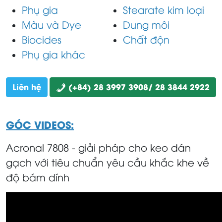
Phụ gia
Stearate kim loại
Màu và Dye
Dung môi
Biocides
Chất độn
Phụ gia khác
Liên hệ
(+84) 28 3997 3908/ 28 3844 2922
GÓC VIDEOS:
Acronal 7808 - giải pháp cho
keo dán
gạch với tiêu chuẩn yêu cầu khắc khe về
độ bám dính